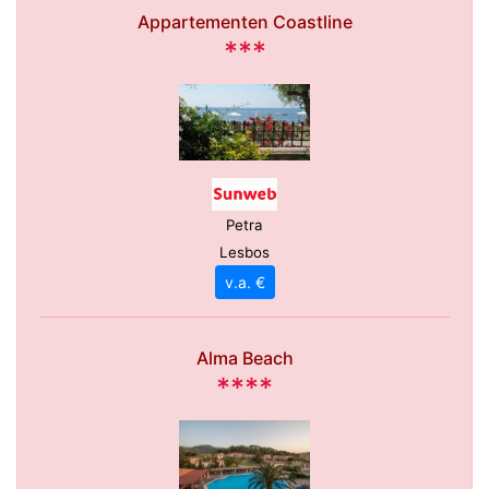
Appartementen Coastline
***
Petra
Lesbos
v.a. €
Alma Beach
****