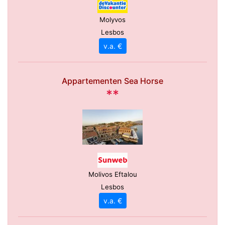
Molyvos
Lesbos
v.a. €
Appartementen Sea Horse
**
Molivos Eftalou
Lesbos
v.a. €