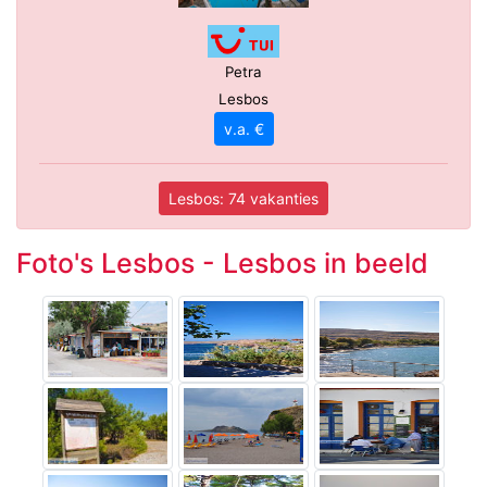
Petra
Lesbos
v.a. €
Lesbos: 74 vakanties
Foto's Lesbos - Lesbos in beeld