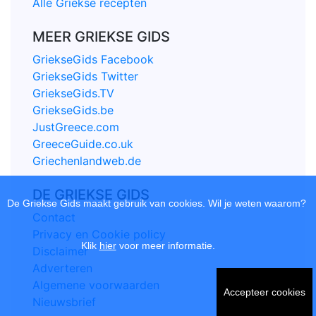
Alle Griekse recepten
MEER GRIEKSE GIDS
GriekseGids Facebook
GriekseGids Twitter
GriekseGids.TV
GriekseGids.be
JustGreece.com
GreeceGuide.co.uk
Griechenlandweb.de
DE GRIEKSE GIDS
De Griekse Gids maakt gebruik van cookies. Wil je weten waarom?
Contact
Privacy en Cookie policy
Klik
hier
voor meer informatie.
Disclaimer
Adverteren
Algemene voorwaarden
Accepteer cookies
Nieuwsbrief